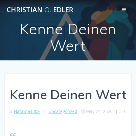
Skip
CHRISTIAN
O.
EDLER
to
content
Kenne Deinen
Wert
Kenne Deinen Wert
Natalina1309
Uncategorized
May 24, 2020
|
0