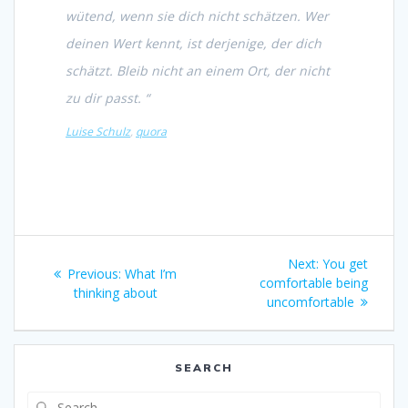
wütend, wenn sie dich nicht schätzen. Wer
deinen Wert kennt, ist derjenige, der dich
schätzt. Bleib nicht an einem Ort, der nicht
zu dir passt. “
Luise Schulz
,
quora
Post
Next
Next:
You get
Previous
Previous:
What I’m
navigation
post:
comfortable being
post:
thinking about
uncomfortable
SEARCH
Search