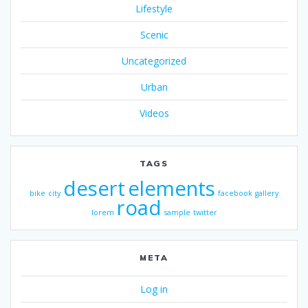
Lifestyle
Scenic
Uncategorized
Urban
Videos
TAGS
desert
elements
bike
city
facebook
gallery
road
lorem
sample
twitter
META
Log in